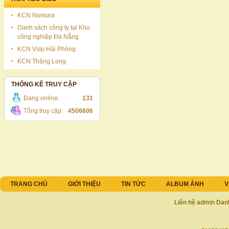
KCN Nomura
Danh sách công ty tại Khu
công nghiệp Đà Nẵng
KCN Vsip Hải Phòng
KCN Thăng Long
THỐNG KÊ TRUY CẬP
Đang online:
131
Tổng truy cập:
4506606
TRANG CHỦ
GIỚI THIỆU
TIN TỨC
ALBUM ẢNH
V
Liên hệ admin Dan