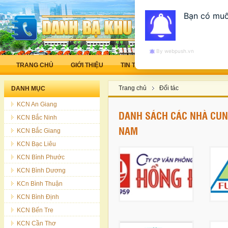
Bạn có muố
By webpush.vn
TRANG CHỦ
GIỚI THIỆU
TIN TỨC
LAO ĐỘNG - VIỆC LA
Trang chủ
Đối tác
DANH MỤC
KCN An Giang
DANH SÁCH CÁC NHÀ CUN
KCN Bắc Ninh
NAM
KCN Bắc Giang
KCN Bạc Liêu
KCN Bình Phước
KCN Bình Dương
KCn Bình Thuận
KCN Bình Định
KCN Bến Tre
KCN Cần Thơ