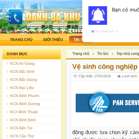
Bạn có muố
By webpush.vn
TRANG CHỦ
GIỚI THIỆU
TIN TỨC
LAO ĐỘNG - VIỆC LA
Trang chủ
Tin tức
Top nhà cung
DANH MỤC
KCN An Giang
Vệ sinh công nghiệp 
KCN Bắc Ninh
Cập nhật: 17/01/2016
Lượt xem:
KCN Bắc Giang
KCN Bạc Liêu
KCN Bình Phước
KCN Bình Dương
KCn Bình Thuận
KCN Bình Định
KCN Bến Tre
động được lựa chọn kỹ càng
KCN Cần Thơ