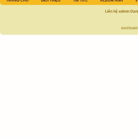
TRANG CHỦ
GIỚI THIỆU
TIN TỨC
ALBUM ẢNH
V
Liên hệ admin Dan
danhbakh