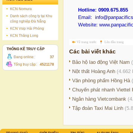
KCN Nomura
Hotline: 0909.675.855
Danh sách công ty tại Khu
Email: info@panpacific
công nghiệp Đà Nẵng
Website: www.
panpacifi
KCN Vsip Hải Phòng
KCN Thăng Long
Về trang trước
Lên đầu trang
THỐNG KÊ TRUY CẬP
Các bài viết khác
Đang online:
37
Bảo hộ lao động Việt Nam
Tổng truy cập:
4521178
Nột thất Hoàng Anh
(4.662
Văn phòng phẩm Hồng Hà
Chuyển phát nhanh Viettel
Ngân hàng Vietcombank
(4
Tập đoàn Taxi Mai Linh
(5.