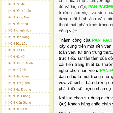
chí chuẩn mực chuyện nghi
KCN Cà Mau
đủ và hiện đại,
PAN PACIFI
KCN Đồng Tháp
trường làm việc và sinh hoạ
KCN Đồng Nai
dựng một hình ảnh văn min
KCN Đà Nẵng
thoải mái, phấn khởi trong 
công việc.
KCN Khánh Hòa
KCN Đắc Nông
Thành công của
PAN PACI
KCN Đắc Lắc
xây dựng trên một nền văn
KCN Gia Lai
toàn vẹn, từ tính trung thự
KCN Hà Nội
trực tiếp, sự tận tâm của đ
KCN Hồ Chí Minh
cải tiến trang thiết bị, th
KCN Phú Yên
nghề cho nhân viên.
PAN P
đánh dấu là một trong nhữn
KCN Hậu Giang
vực vệ sinh, bảo dưỡng cô
KCN Hưng Yên
phát triển số lượng nhân sự
KCN Hải Dương
KCN Hải Phòng
Khi lựa chọn sử dụng dịch 
KCN Kiên Giang
Quý Khách hàng chắc chắn s
KCN Hà Nam