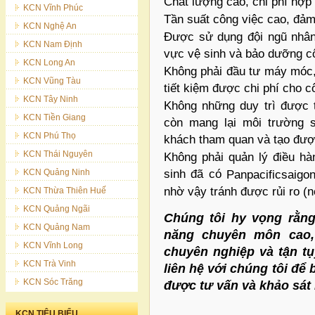
Chất lượng cao, chi phí hợp 
KCN Vĩnh Phúc
Tần suất công việc cao, đảm
KCN Nghệ An
Được sử dụng đội ngũ nhân 
KCN Nam Định
vực vệ sinh và bảo dưỡng c
KCN Long An
Không phải đầu tư máy móc,
KCN Vũng Tàu
tiết kiệm được chi phí cho c
KCN Tây Ninh
Không những duy trì được t
KCN Tiền Giang
còn mang lại môi trường 
KCN Phú Thọ
khách tham quan và tạo được
KCN Thái Nguyên
Không phải quản lý điều hà
KCN Quảng Ninh
sinh đã có
Panpacificsaigo
nhờ vậy tránh được rủi ro (n
KCN Thừa Thiên Huế
KCN Quảng Ngãi
Chúng tôi hy vọng rằng
KCN Quảng Nam
năng chuyên môn cao,
KCN Vĩnh Long
chuyên nghiệp và tận tụ
KCN Trà Vinh
liên hệ với chúng tôi để 
KCN Sóc Trăng
được tư vấn và khảo sát 
KCN TIÊU BIỂU