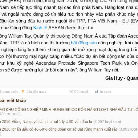
CM (HBA) nhận định, trong năm 2016, số lượng các khu công nghiệ
 Nam sẽ tiếp tục tăng nhanh tại các tỉnh phía Nam. Hàng loạt nhà đ
g và ngoài nước đang có tín hiệu rục rịch nhảy vào phân khúc này 
đầu làn sóng đầu tư nước ngoài khi TPP, FTA Việt Nam - EU (E
 như Cộng đồng
Kinh tế
ASEAN được thực thi.
ông William Tay, Quản lý thị trường Đông Nam Á của Tập đoàn Asc
rằng, TPP là cú hích cho thị trường
bất động sản
công nghiệp, khi cá
 nghiệp đang tìm thêm không gian để mở rộng hoạt động trong bối
cơ hội thương mại ngày càng nhiều. “Các dự án bất động sản của 
như khu kỹ nghệ Ascendas Protrade Singapore Tech Park và O
on sẽ được hưởng lợi từ bối cảnh này”, ông William Tay nói.
Gia Huy - Qua
ề trang trước
Lên đầu trang
Gửi email
In trang
bài viết khác
SAO KHU CÔNG NGHIỆP MINH HƯNG SIKICO ĐÓN HÀNG LOẠT NHÀ ĐẦU TƯ L
43 lượt xem)
 2016, Đồng Nai quyết tâm thu hút 1 tỷ USD vốn đầu tư
(3.097 lượt xem)
 2016, phấn đấu có 40-50% công đoàn cơ sở đạt vững mạnh xuất sắc
(3.003 lượt
)