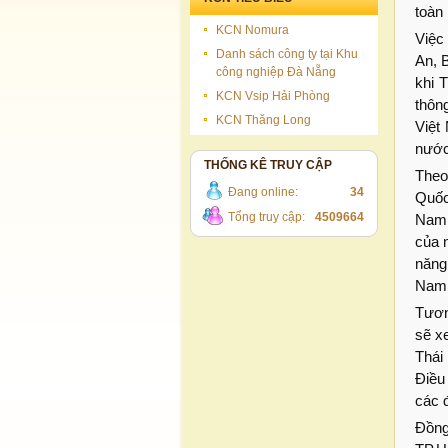
toàn 
KCN Nomura
Việc
Danh sách công ty tại Khu
An, 
công nghiệp Đà Nẵng
khi 
KCN Vsip Hải Phòng
thôn
KCN Thăng Long
Việt
nước
THỐNG KÊ TRUY CẬP
Theo
Đang online:
34
Quốc
Tổng truy cập:
4509664
Nam 
của 
năng
Nam,
Tươn
sẽ x
Thái
Điều
các 
Đồng