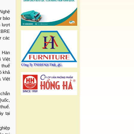
 Nghệ
ự báo
 lượt
 CBRE
ừ các
.
i Hàn
 Việt
 thuế
ó khả
 Việt
 chắn
Quốc,
thuế.
y tại
ghiệp