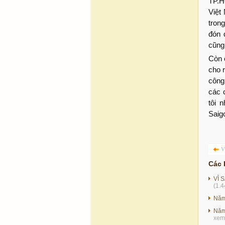
TP.H
Việt
tron
đón 
cũng
Còn 
cho 
công
các 
tôi 
Saig
V
Các 
VÌ 
(1.4
Năm
Năm
xem