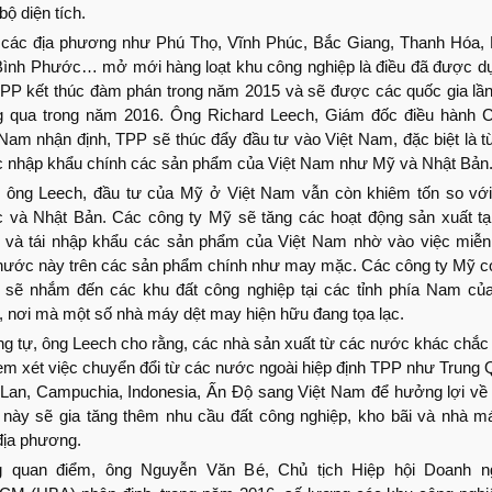
bộ diện tích.
 các địa phương như Phú Thọ, Vĩnh Phúc, Bắc Giang, Thanh Hóa,
Bình Phước… mở mới hàng loạt khu công nghiệp là điều đã được d
TPP kết thúc đàm phán trong năm 2015 và sẽ được các quốc gia lần
g qua trong năm 2016. Ông Richard Leech, Giám đốc điều hành
 Nam nhận định, TPP sẽ thúc đẩy đầu tư vào Việt Nam, đặc biệt là t
 nhập khẩu chính các sản phẩm của Việt Nam như Mỹ và Nhật Bản
 ông Leech, đầu tư của Mỹ ở Việt Nam vẫn còn khiêm tốn so vớ
 và Nhật Bản. Các công ty Mỹ sẽ tăng các hoạt động sản xuất tại
và tái nhập khẩu các sản phẩm của Việt Nam nhờ vào việc miễn
nước này trên các sản phẩm chính như may mặc. Các công ty Mỹ c
 sẽ nhắm đến các khu đất công nghiệp tại các tỉnh phía Nam của
 nơi mà một số nhà máy dệt may hiện hữu đang tọa lạc.
g tự, ông Leech cho rằng, các nhà sản xuất từ các nước khác chắc
em xét việc chuyển đổi từ các nước ngoài hiệp định TPP như Trung 
 Lan, Campuchia, Indonesia, Ấn Độ sang Việt Nam để hưởng lợi về 
 này sẽ gia tăng thêm nhu cầu đất công nghiệp, kho bãi và nhà má
địa phương.
 quan điểm, ông Nguyễn Văn Bé, Chủ tịch Hiệp hội Doanh n