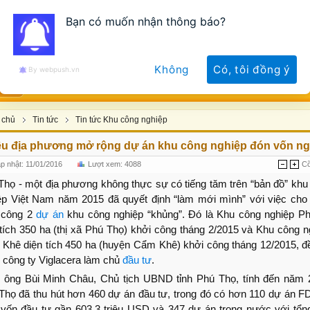
Bạn có muốn nhận thông báo?
Không
Có, tôi đồng ý
By webpush.vn
TỨC
LAO ĐỘNG - VIỆC LAM
DỊCH VỤ KCN
LIÊN HỆ
 chủ
Tin tức
Tin tức Khu công nghiệp
ều địa phương mở rộng dự án khu công nghiệp đón vốn ng
p nhật: 11/01/2016
Lượt xem: 4088
C
Thọ - một địa phương không thực sự có tiếng tăm trên “bản đồ” khu
ệp Việt Nam năm 2015 đã quyết định “làm mới mình” với việc cho
 công 2
dự án
khu công nghiệp “khủng”. Đó là Khu công nghiệp P
 tích 350 ha (thị xã Phú Thọ) khởi công tháng 2/2015 và Khu công n
Khê diện tích 450 ha (huyện Cẩm Khê) khởi công tháng 12/2015, đ
 công ty Viglacera làm chủ
đầu tư
.
 ông Bùi Minh Châu, Chủ tịch UBND tỉnh Phú Thọ, tính đến năm 
Thọ đã thu hút hơn 460 dự án đầu tư, trong đó có hơn 110 dự án FD
 vốn đầu tư gần 603,3 triệu USD và 347 dự án trong nước với tổn