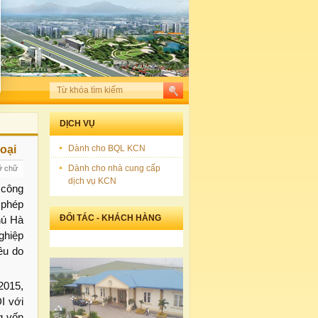
DỊCH VỤ
oại
Dành cho BQL KCN
Dành cho nhà cung cấp
ỡ chữ
dịch vụ KCN
 công
 phép
ĐỐI TÁC - KHÁCH HÀNG
hú Hà
ghiệp
ều do
2015,
I với
g vốn