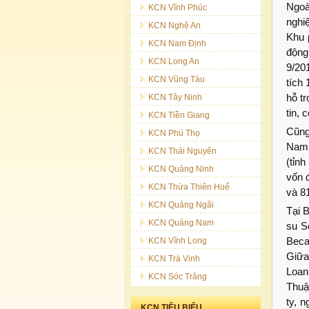
Ngoà
KCN Vĩnh Phúc
nghi
KCN Nghệ An
Khu 
KCN Nam Định
động
KCN Long An
9/20
KCN Vũng Tàu
tích
hỗ t
KCN Tây Ninh
tin, 
KCN Tiền Giang
Cũng
KCN Phú Thọ
Nam 
KCN Thái Nguyên
(tỉn
KCN Quảng Ninh
vốn đ
KCN Thừa Thiên Huế
và 81
KCN Quảng Ngãi
Tại 
KCN Quảng Nam
su S
Beca
KCN Vĩnh Long
Giữa
KCN Trà Vinh
Loan
KCN Sóc Trăng
Thuậ
ty, 
KCN TIÊU BIỂU