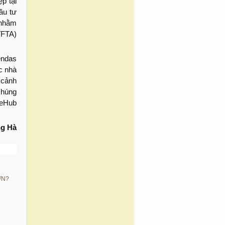
p tại
ầu tư
nhằm
VFTA)
endas
c nhà
 cảnh
chúng
neHub
ng Hà
ỚN?