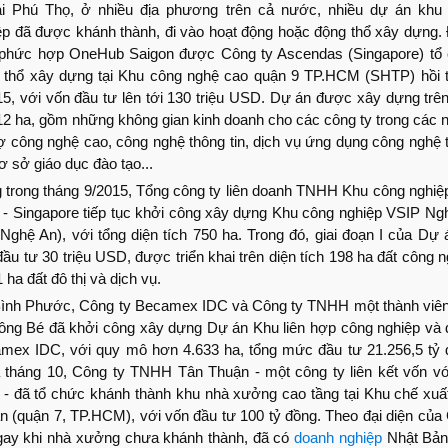
i Phú Thọ, ở nhiều địa phương trên cả nước, nhiều dự án khu
ệp đã được khánh thành, đi vào hoạt động hoặc động thổ xây dựng. 
phức hợp OneHub Saigon được Công ty Ascendas (Singapore) tổ
 thổ xây dựng tại Khu công nghệ cao quận 9 TP.HCM (SHTP) hồi 
15, với vốn đầu tư lên tới 130 triệu USD. Dự án được xây dựng trên
 12 ha, gồm những không gian kinh doanh cho các công ty trong các 
rợ công nghệ cao, công nghệ thông tin, dịch vụ ứng dụng công nghệ 
cơ sở giáo dục đào tạo...
 trong tháng 9/2015, Tổng công ty liên doanh TNHH Khu công nghiệp
- Singapore tiếp tục khởi công xây dựng Khu công nghiệp VSIP Ng
h Nghệ An), với tổng diện tích 750 ha. Trong đó, giai đoạn I của Dự 
ầu tư 30 triệu USD, được triển khai trên diện tích 198 ha đất công 
 ha đất đô thị và dịch vụ.
Bình Phước, Công ty Becamex IDC và Công ty TNHH một thành viê
ông Bé đã khởi công xây dựng Dự án Khu liên hợp công nghiệp và đ
mex IDC, với quy mô hơn 4.633 ha, tổng mức đầu tư 21.256,5 tỷ 
 tháng 10, Công ty TNHH Tân Thuận - một công ty liên kết vốn vớ
 - đã tổ chức khánh thành khu nhà xưởng cao tầng tại Khu chế xuấ
n (quận 7, TP.HCM), với vốn đầu tư 100 tỷ đồng. Theo đại diện của
ngay khi nhà xưởng chưa khánh thành, đã có
doanh nghiệp
Nhật Bản