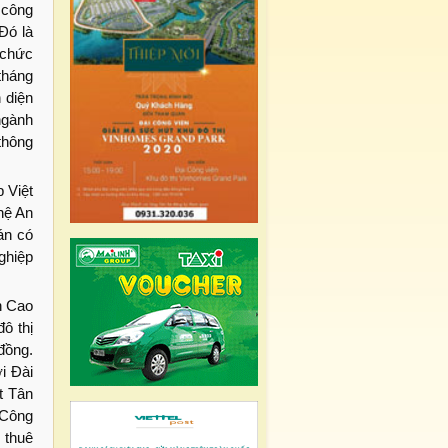
 công
Đó là
 chức
tháng
 diện
ngành
thông
 Việt
hệ An
án có
nghiệp
n Cao
ô thị
đồng.
i Đài
t Tân
 Công
 thuê