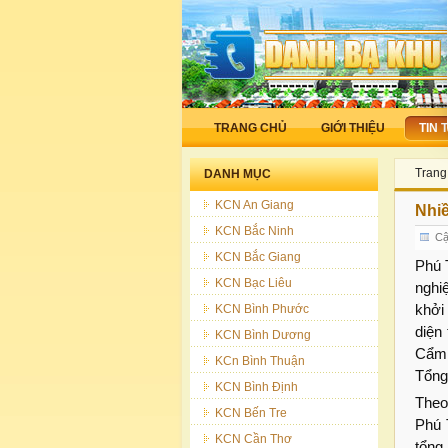
TRANG CHỦ
GIỚI THIỆU
TIN 
Trang
DANH MỤC
KCN An Giang
Nhi
KCN Bắc Ninh
Cậ
KCN Bắc Giang
Phú 
KCN Bạc Liêu
nghi
khởi
KCN Bình Phước
diện
KCN Bình Dương
Cẩm 
KCn Bình Thuận
Tổng
KCN Bình Định
Theo
KCN Bến Tre
Phú 
KCN Cần Thơ
tổng