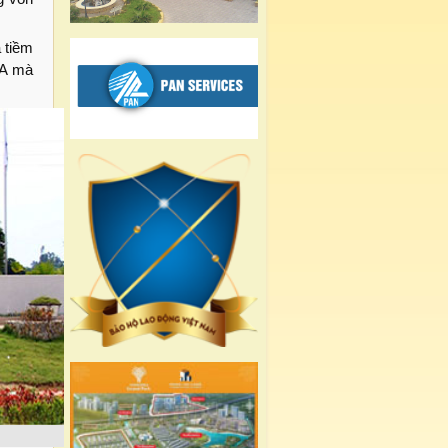
 tiềm
TA mà